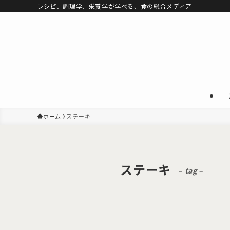
レシピ、調理学、栄養学が学べる、食の総合メディア
ホーム
ステーキ
ステーキ
– tag –