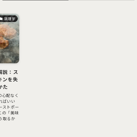
調理学
解説：ス
キンを失
かた
の心配なく
ればいい
ーストポー
この「美味
う取るか