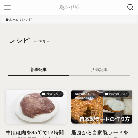
ホーム
レシピ
レシピ
– tag –
新着記事
人気記事
本格レシピ
自家製レシピ
牛ほほ肉を85℃で12時間
脂身から自家製ラードを