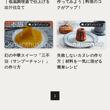
｜低温調理器で仕上げる
作ってみよう | 料理のコ
出汁仕立て
クがアップ！
お菓子のレシピ
お菓子のレシピ
幻の中華スイーツ「三不
失敗しないカヌレの作り
沾（サンプーチャン）」
方｜材料を一気に混ぜる
の作り方
簡単レシピ
1