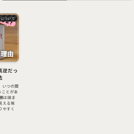
料について
真逆だっ
法
、いつの間
うことがあ
糖は固ま
見える現
りやすく