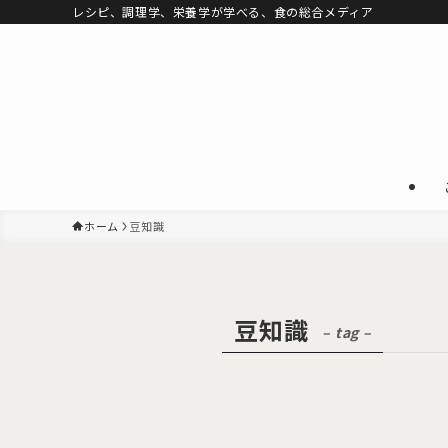
レシピ、調理学、栄養学が学べる、食の総合メディア
ホーム
豆知識
豆知識
– tag –