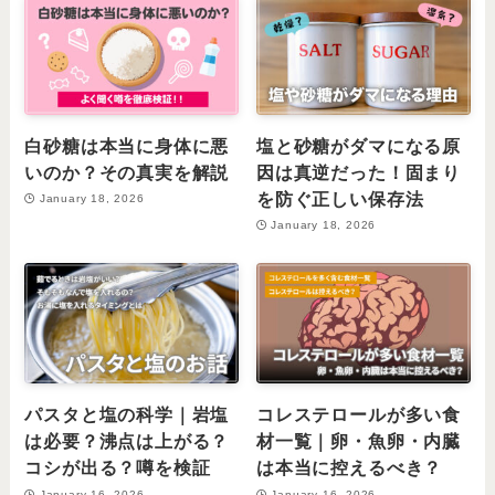
白砂糖は本当に身体に悪
塩と砂糖がダマになる原
いのか？その真実を解説
因は真逆だった！固まり
を防ぐ正しい保存法
January 18, 2026
January 18, 2026
パスタと塩の科学｜岩塩
コレステロールが多い食
は必要？沸点は上がる？
材一覧｜卵・魚卵・内臓
コシが出る？噂を検証
は本当に控えるべき？
January 16, 2026
January 16, 2026