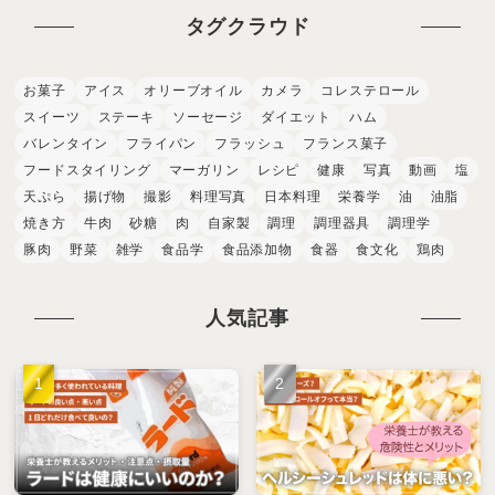
タグクラウド
お菓子
アイス
オリーブオイル
カメラ
コレステロール
スイーツ
ステーキ
ソーセージ
ダイエット
ハム
バレンタイン
フライパン
フラッシュ
フランス菓子
フードスタイリング
マーガリン
レシピ
健康
写真
動画
塩
天ぷら
揚げ物
撮影
料理写真
日本料理
栄養学
油
油脂
焼き方
牛肉
砂糖
肉
自家製
調理
調理器具
調理学
豚肉
野菜
雑学
食品学
食品添加物
食器
食文化
鶏肉
人気記事