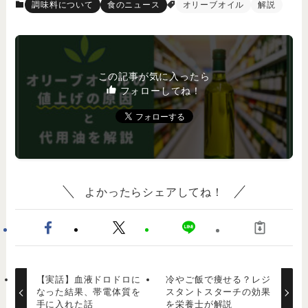
調味料について
食のニュース
オリーブオイル
解説
この記事が気に入ったら
フォローしてね！
よかったらシェアしてね！
【実話】血液ドロドロに
冷やご飯で痩せる？レジ
なった結果、帯電体質を
スタントスターチの効果
手に入れた話
を栄養士が解説