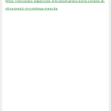
https://olivoeolio.edagricole.it/economia/olio-extra-vergine-di-
oliva-prezzi-in-continua-crescita